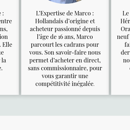
 :
L’Expertise de Marco :
Le
entre
Hollandais d’origine et
Hér
ins,
acheteur passionné depuis
Ora
tion
l’âge de 16 ans, Marco
neuf
 Elle
parcourt les cadrans pour
fa
ue
vous. Son savoir-faire nous
der
 la
permet d’acheter en direct,
no
e.
sans commissionnaire, pour
vous garantir une
compétitivité inégalée
.